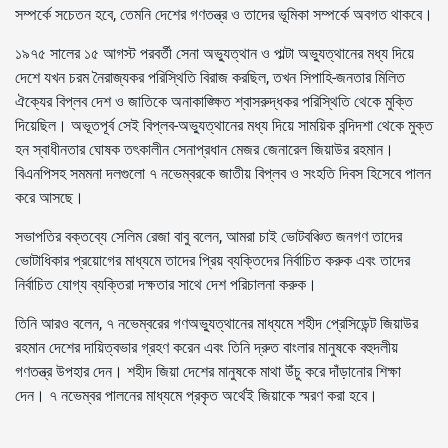
সম্পর্কে সচেতন হবে, তেমনি দেশের গণতন্ত্র ও তাদের ভূমিকা সম্পর্কে অবগত থাকবে।
১৯৭৫ সালের ১৫ আগস্ট পরবর্তী সেনা অভ্যুত্থান ও পাল্টা অভ্যুত্থানের মধ্য দিয়ে
দেশে যখন চরম নৈরাজ্যকর পরিস্থিতি বিরাজ করছিল, তখন সিপাহি-জনতার মিলিত
ঐক্যের বিপ্লব দেশ ও জাতিকে অনাকাঙ্ক্ষিত শ্বাসরুদ্ধকর পরিস্থিতি থেকে মুক্তি
দিয়েছিল। অভূতপূর্ব সেই বিপ্লব-অভ্যুত্থানের মধ্য দিয়ে সাময়িক বন্দিদশা থেকে মুক্ত
হন স্বাধীনতার ঘোষক তৎকালীন সেনাপ্রধান মেজর জেনারেল জিয়াউর রহমান।
বিএনপিসহ সমমনা দলগুলো ৭ নভেম্বরকে জাতীয় বিপ্লব ও সংহতি দিবস হিসেবে পালন
করে আসছে।
সভাপতির বক্তব্যে সেলিম রেজা বাবু বলেন, আমরা চাই ভোটবঞ্চিত জনগণ তাদের
ভোটাধিকার প্রয়োগের মাধ্যমে তাদের প্রিয় ব্যক্তিদের নির্বাচিত করুক এবং তাদের
নির্বাচিত যোগ্য ব্যক্তিরা দক্ষতার সাথে দেশ পরিচালনা করুক।
তিনি আরও বলেন, ৭ নভেম্বরের গণঅভ্যুত্থানের মাধ্যমে শহীদ প্রেসিডেন্ট জিয়াউর
রহমান দেশের দায়িত্বভার গ্রহণ করেন এবং তিনি দ্রুত বাংলার মানুষকে বহুদলীয়
গণতন্ত্র উপহার দেন। শহীদ জিয়া দেশের মানুষকে মাথা উঁচু করে দাঁড়ানোর শিক্ষা
দেন। ৭ নভেম্বর পালনের মাধ্যমে প্রকৃত অর্থেই জিয়াকে স্মরণ করা হবে।