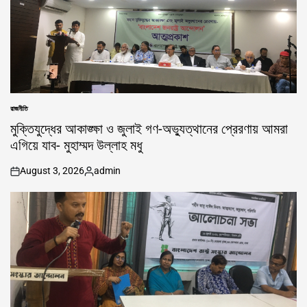
রাজনীতি
POSTED
IN
মুক্তিযুদ্ধের আকাঙ্ক্ষা ও জুলাই গণ-অভ্যুত্থানের প্রেরণায় আমরা
এগিয়ে যাব- মুহাম্মদ উল্লাহ মধু
August 3, 2026
admin
on
Posted
by