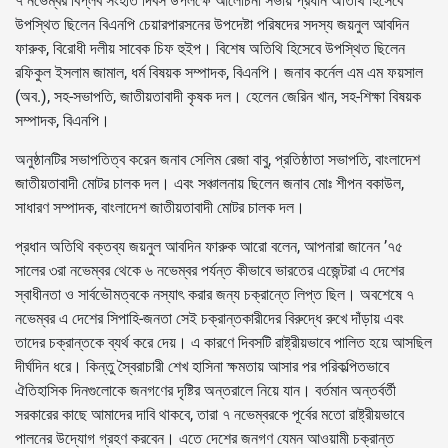
৭ নভেম্বর বিপ্লব সংহতি দিবস উপলক্ষে আলোচনা সভায় প্রধান অতিথি হিসেবে
উপস্থিত ছিলেন বিএনপি চেয়ারপারসনের উপদেষ্টা পরিষদের সদস্য জয়নুল আবদিন
ফারুক, বিরোধী দলীয় সাবেক চিফ হুইপ। বিশেষ অতিথি হিসেবে উপস্থিত ছিলেন
রফিকুল ইসলাম জামাল, ধর্ম বিষয়ক সম্পাদক, বিএনপি। জনাব কর্নেল এম এম ফয়সাল
(অব.), সহ-সভাপতি, জাতীয়তাবাদী কৃষক দল। হেলেন জেরিন খান, সহ-শিক্ষা বিষয়ক
সম্পাদক, বিএনপি।
অনুষ্ঠানটির সভাপতিত্ব করেন জনাব সেলিম রেজা বাবু, প্রতিষ্ঠাতা সভাপতি, বাংলাদেশ
জাতীয়তাবাদী মোটর চালক দল। এবং সঞ্চালনায় ছিলেন জনাব মোঃ শীপন বকাউল,
সাধারণ সম্পাদক, বাংলাদেশ জাতীয়তাবাদী মোটর চালক দল।
প্রধান অতিথি বক্তব্য জয়নুল আবদিন ফারুক আরো বলেন, আপনারা জানেন ’৭৫
সালের ৩রা নভেম্বর থেকে ৬ নভেম্বর পর্যন্ত কীভাবে ভারতের এজেন্টরা এ দেশের
স্বাধীনতা ও সার্বভৌমত্বকে নস্যাৎ করার জন্য চক্রান্তে লিপ্ত ছিল। অবশেষে ৭
নভেম্বর এ দেশের সিপাহি-জনতা সেই চক্রান্তকারীদের বিরুদ্ধে রুখে দাঁড়ায় এবং
তাদের চক্রান্তকে ব্যর্থ করে দেয়। এ কারণে দিবসটি রাষ্ট্রীয়ভাবে পালিত হয়ে আসছিল
দীর্ঘদিন ধরে। কিন্তু স্বৈরাচারী শেখ হাসিনা ক্ষমতায় আসার পর পরিকল্পিতভাবে
ঐতিহাসিক দিনগুলোকে জনগণের দৃষ্টির অন্তরালে নিয়ে যান। বর্তমান অন্তর্বর্তী
সরকারের কাছে আমাদের দাবি থাকবে, তারা ৭ নভেম্বরকে পূর্বের মতো রাষ্ট্রীয়ভাবে
পালনের উদ্যোগ গ্রহণ করবেন। এতে দেশের জনগণ যেমন আওয়ামী চক্রান্ত