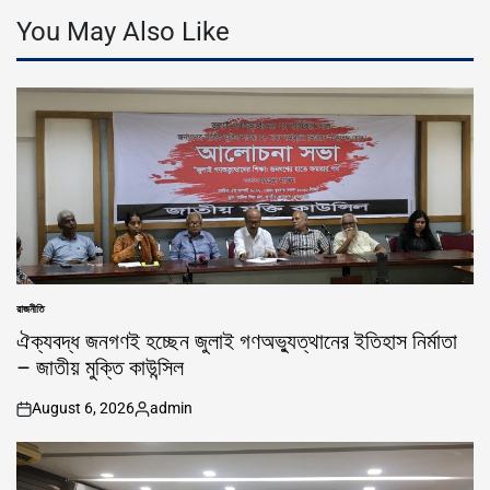
You May Also Like
রাজনীতি
POSTED
IN
ঐক্যবদ্ধ জনগণই হচ্ছেন জুলাই গণঅভ্যুত্থানের ইতিহাস নির্মাতা
– জাতীয় মুক্তি কাউন্সিল
August 6, 2026
admin
on
Posted
by