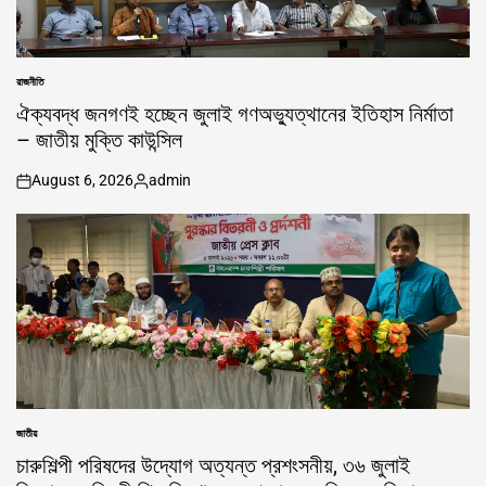
রাজনীতি
POSTED
IN
ঐক্যবদ্ধ জনগণই হচ্ছেন জুলাই গণঅভ্যুত্থানের ইতিহাস নির্মাতা
– জাতীয় মুক্তি কাউন্সিল
August 6, 2026
admin
on
Posted
by
জাতীয়
POSTED
IN
চারুশিল্পী পরিষদের উদ্যোগ অত্যন্ত প্রশংসনীয়, ৩৬ জুলাই