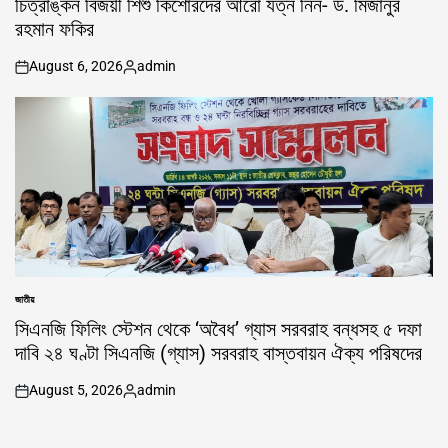
চিত্রাঙ্কন বিজয়ী শিশু কিশোরদের আরো যত্ন নিন- ড. মিজানুর
রহমান ফকির
August 6, 2026
admin
on
Posted
by
জাতীয়
POSTED
IN
সিএনজি ফিলিং স্টেশন থেকে ‘অবৈধ’ গ্যাস সরবরাহ বন্ধসহ ৫ দফা
দাবি ২৪ ঘণ্টা সিএনজি (গ্যাস) সরবরাহ বাস্তবায়ন ঐক্য পরিষদের
August 5, 2026
admin
on
Posted
by