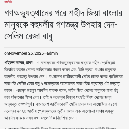
রাজনীতি
POSTED
IN
গণঅভ্যুত্থানের পরে শহীদ জিয়া বাংলার
মানুষকে বহুদলীয় গণতন্ত্র উপহার দেন-
সেলিম রেজা বাবু
on
November 25, 2025
admin
খাইরুল আলম, ঢাকা:
৭ নভেম্বরের গণঅভ্যুত্থানের মাধ্যমে শহীদ প্রেসিডেন্ট
জিয়াউর রহমান দেশের দায়িত্বভার গ্রহণ করেন এবং তিনি দ্রুত বাংলার মানুষকে
বহুদলীয় গণতন্ত্র উপহার দেন। বাংলাদেশ জাতীয়তাবাদী মোটর চালক দলের প্রতিষ্ঠাতা
সভাপতি সেলিম রেজা বাবু ৭ নভেম্বরের আলোচনায় সভাপতির বক্তব্যে এই মন্তব্য
করেন। এছাড়া জয়নুল আবদিন ফারুক বলেন, শহীদ জিয়া দেশের মানুষকে মাথা উঁচু
করে দাঁড়ানোর শিক্ষা দেন। তাই ৭ নভেম্বর বিপ্লব সংহতি দিবস দেশের জন্য
অত্যন্ত তাৎপর্যপূর্ণ। বাংলাদেশ জাতীয়তাবাদী মোটর চালক দল আয়োজিত ২৪শে
নভেম্বর ২০২৫ জাতীয় প্রেসক্লাবের তৃতীয় তলায় এক আলোচনা সভায় জয়নুল
আবদিন ফারুক এসব কথা বললে দিক নির্দেশনা দেন।