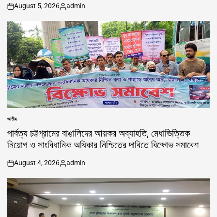
August 5, 2026
admin
on
Posted
by
জাতীয়
POSTED
IN
পার্বত্য চট্টগ্রামের বাঙালিদের আয়কর অব্যাহতি, মেধাভিত্তিক
নিয়োগ ও সাংবিধানিক অধিকার নিশ্চিতের দাবিতে বিক্ষোভ সমাবেশ
August 4, 2026
admin
on
Posted
by