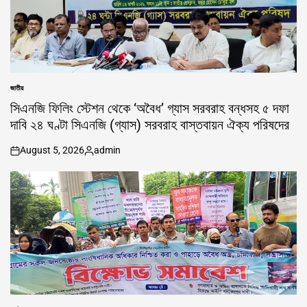
জাতীয়
POSTED
IN
সিএনজি ফিলিং স্টেশন থেকে ‘অবৈধ’ গ্যাস সরবরাহ বন্ধসহ ৫ দফা
দাবি ২৪ ঘণ্টা সিএনজি (গ্যাস) সরবরাহ বাস্তবায়ন ঐক্য পরিষদের
August 5, 2026
admin
on
Posted
by