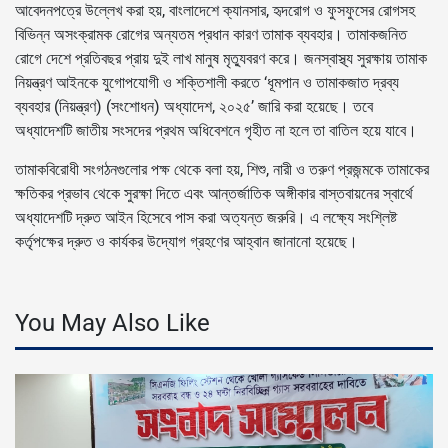
আবেদনপত্রে উল্লেখ করা হয়, বাংলাদেশে ক্যানসার, হৃদরোগ ও ফুসফুসের রোগসহ
বিভিন্ন অসংক্রামক রোগের অন্যতম প্রধান কারণ তামাক ব্যবহার। তামাকজনিত
রোগে দেশে প্রতিবছর প্রায় দুই লাখ মানুষ মৃত্যুবরণ করে। জনস্বাস্থ্য সুরক্ষায় তামাক
নিয়ন্ত্রণ আইনকে যুগোপযোগী ও শক্তিশালী করতে ‘ধূমপান ও তামাকজাত দ্রব্য
ব্যবহার (নিয়ন্ত্রণ) (সংশোধন) অধ্যাদেশ, ২০২৫’ জারি করা হয়েছে। তবে
অধ্যাদেশটি জাতীয় সংসদের প্রথম অধিবেশনে গৃহীত না হলে তা বাতিল হয়ে যাবে।
তামাকবিরোধী সংগঠনগুলোর পক্ষ থেকে বলা হয়, শিশু, নারী ও তরুণ প্রজন্মকে তামাকের
ক্ষতিকর প্রভাব থেকে সুরক্ষা দিতে এবং আন্তর্জাতিক অঙ্গীকার বাস্তবায়নের স্বার্থে
অধ্যাদেশটি দ্রুত আইন হিসেবে পাস করা অত্যন্ত জরুরি। এ লক্ষ্যে সংশ্লিষ্ট
কর্তৃপক্ষের দ্রুত ও কার্যকর উদ্যোগ গ্রহণের আহ্বান জানানো হয়েছে।
You May Also Like