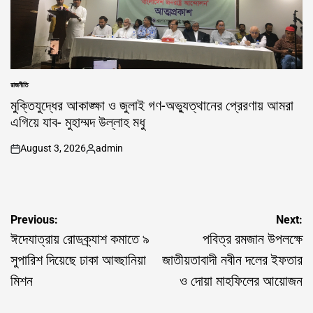
রাজনীতি
POSTED
IN
মুক্তিযুদ্ধের আকাঙ্ক্ষা ও জুলাই গণ-অভ্যুত্থানের প্রেরণায় আমরা
এগিয়ে যাব- মুহাম্মদ উল্লাহ মধু
August 3, 2026
admin
on
Posted
by
Post
Previous:
Next:
navigation
ঈদেযাত্রায় রোডক্র্যাশ কমাতে ৯
পবিত্র রমজান উপলক্ষে
সুপারিশ দিয়েছে ঢাকা আহ্ছানিয়া
জাতীয়তাবাদী নবীন দলের ইফতার
মিশন
ও দোয়া মাহফিলের আয়োজন