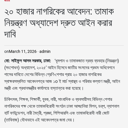
জাতীয়
POSTED
IN
২০ হাজার নাগরিকের আবেদন: তামাক
নিয়ন্ত্রণ অধ্যাদেশ দ্রুত আইন করার
দাবি
on
March 11, 2026
admin
মো: সাইফুল আলম সরকার, ঢাকা:
‘ধূমপান ও তামাকজাত দ্রব্য ব্যবহার (নিয়ন্ত্রণ)
(সংশোধন) অধ্যাদেশ, ২০২৫’ আইন হিসেবে জাতীয় সংসদের প্রথম অধিবেশনে
পাসের দাবিতে দেশের বিভিন্ন শ্রেণি-পেশার প্রায় ২০ হাজার নাগরিকের
স্বাক্ষরসম্বলিত আবেদনপত্র আজ ১o ই মার্চ স্বাস্থ্য ও পরিবার কল্যাণ মন্ত্রী, আইন
মন্ত্রী এবং প্রধানমন্ত্রীর কার্যালয়ে হস্তান্তর করা হয়েছে।
চিকিৎসক, শিক্ষক, শিক্ষার্থী, যুবক, নারী, সাংবাদিক ও ব্যবসায়ীসহ বিভিন্ন পেশার
নাগরিকদের পক্ষ থেকে তামাকবিরোধী সংগঠন ঢাকা আহ্ছানিয়া মিশন, ডর্‌প, ন্যাশনাল
হার্ট ফাউন্ডেশন, নারী মৈত্রী, প্রজ্ঞা, পিপিআরসি এবং তামাকবিরোধী নারী জোট
(তাবিনাজ) যৌথভাবে এই আবেদনপত্র জমা দেয়।