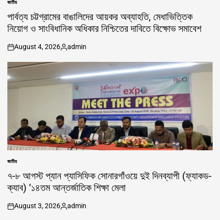
জাতীয়
POSTED
IN
পার্বত্য চট্টগ্রামের বাঙালিদের আয়কর অব্যাহতি, মেধাভিত্তিক
নিয়োগ ও সাংবিধানিক অধিকার নিশ্চিতের দাবিতে বিক্ষোভ সমাবেশ
August 4, 2026
admin
on
Posted
by
জাতীয়
POSTED
IN
৭-৮ আগস্ট প্যান প্যাসিফিক সোনারগাঁওয়ে দুই দিনব্যাপী (ফ্যাকড-
ক্যাব) ‘১৪তম আন্তর্জাতিক শিক্ষা মেলা
August 3, 2026
admin
on
Posted