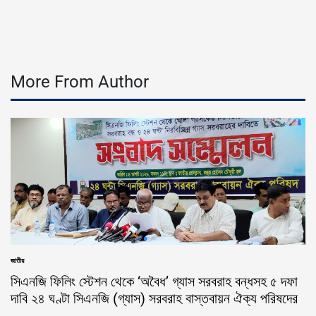
by
More From Author
জাতীয়
POSTED
IN
সিএনজি ফিলিং স্টেশন থেকে ‘অবৈধ’ গ্যাস সরবরাহ বন্ধসহ ৫ দফা
দাবি ২৪ ঘণ্টা সিএনজি (গ্যাস) সরবরাহ বাস্তবায়ন ঐক্য পরিষদের