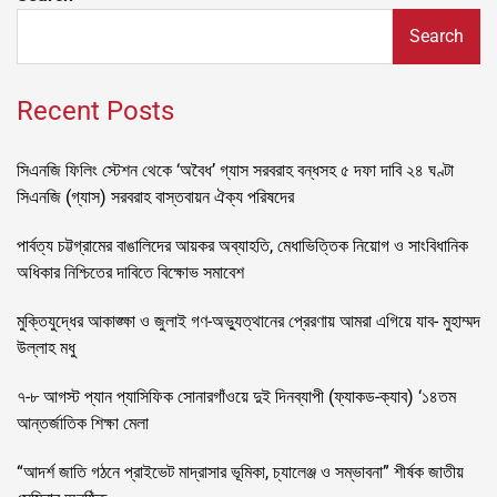
Search
Recent Posts
সিএনজি ফিলিং স্টেশন থেকে ‘অবৈধ’ গ্যাস সরবরাহ বন্ধসহ ৫ দফা দাবি ২৪ ঘণ্টা
সিএনজি (গ্যাস) সরবরাহ বাস্তবায়ন ঐক্য পরিষদের
পার্বত্য চট্টগ্রামের বাঙালিদের আয়কর অব্যাহতি, মেধাভিত্তিক নিয়োগ ও সাংবিধানিক
অধিকার নিশ্চিতের দাবিতে বিক্ষোভ সমাবেশ
মুক্তিযুদ্ধের আকাঙ্ক্ষা ও জুলাই গণ-অভ্যুত্থানের প্রেরণায় আমরা এগিয়ে যাব- মুহাম্মদ
উল্লাহ মধু
৭-৮ আগস্ট প্যান প্যাসিফিক সোনারগাঁওয়ে দুই দিনব্যাপী (ফ্যাকড-ক্যাব) ‘১৪তম
আন্তর্জাতিক শিক্ষা মেলা
“আদর্শ জাতি গঠনে প্রাইভেট মাদ্রাসার ভূমিকা, চ্যালেঞ্জ ও সম্ভাবনা” শীর্ষক জাতীয়