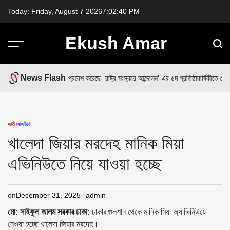
Skip
Today: Friday, August 7 2026
7
:
02
:
40
PM
to
content
Ekush Amar
News Flash
েশ আজ এক নতুন যুগে প্রবেশ করেছে- রাষ্ট্র সংস্কার আন্দোলন’-এর ৫ম প্রতিষ্ঠাবার্ষিকীতে নেতৃবৃন্দ
ঐ
জাতীয়
রাজনীতি
POSTED
IN
খালেদা জিয়ার মরদেহ মানিক মিয়া
এভিনিউতে নিয়ে যাওয়া হচ্ছে
on
December 31, 2025
admin
মো: সাইফুল আলম সরকার ঢাকা:
ঢাকার গুলশান থেকে মানিক মিয়া অ্যাভিনিউয়ে
নেওয়া হচ্ছে খালেদা জিয়ার মরদেহ।