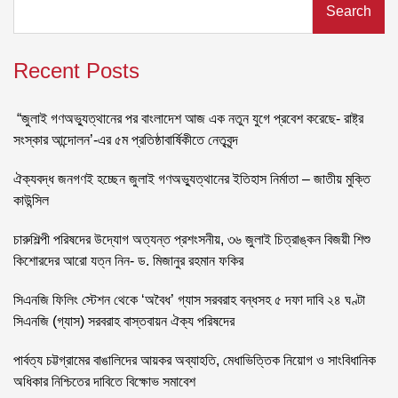
Search
Recent Posts
“জুলাই গণঅভ্যুত্থানের পর বাংলাদেশ আজ এক নতুন যুগে প্রবেশ করেছে- রাষ্ট্র
সংস্কার আন্দোলন’-এর ৫ম প্রতিষ্ঠাবার্ষিকীতে নেতৃবৃন্দ
ঐক্যবদ্ধ জনগণই হচ্ছেন জুলাই গণঅভ্যুত্থানের ইতিহাস নির্মাতা – জাতীয় মুক্তি
কাউন্সিল
চারুশিল্পী পরিষদের উদ্যোগ অত্যন্ত প্রশংসনীয়, ৩৬ জুলাই চিত্রাঙ্কন বিজয়ী শিশু
কিশোরদের আরো যত্ন নিন- ড. মিজানুর রহমান ফকির
সিএনজি ফিলিং স্টেশন থেকে ‘অবৈধ’ গ্যাস সরবরাহ বন্ধসহ ৫ দফা দাবি ২৪ ঘণ্টা
সিএনজি (গ্যাস) সরবরাহ বাস্তবায়ন ঐক্য পরিষদের
পার্বত্য চট্টগ্রামের বাঙালিদের আয়কর অব্যাহতি, মেধাভিত্তিক নিয়োগ ও সাংবিধানিক
অধিকার নিশ্চিতের দাবিতে বিক্ষোভ সমাবেশ