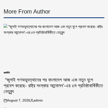
More From Author
রাজনীতি
POSTED
IN
“জুলাই গণঅভ্যুত্থানের পর বাংলাদেশ আজ এক নতুন যুগে
প্রবেশ করেছে- রাষ্ট্র সংস্কার আন্দোলন’-এর ৫ম প্রতিষ্ঠাবার্ষিকীতে
নেতৃবৃন্দ
August 7, 2026
admin
on
Posted
by