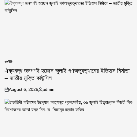
রাজনীতি
POSTED
IN
ঐক্যবদ্ধ জনগণই হচ্ছেন জুলাই গণঅভ্যুত্থানের ইতিহাস নির্মাতা
– জাতীয় মুক্তি কাউন্সিল
August 6, 2026
admin
on
Posted
by