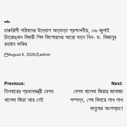
জাতীয়
POSTED
IN
চারুশিল্পী পরিষদের উদ্যোগ অত্যন্ত প্রশংসনীয়, ৩৬ জুলাই
চিত্রাঙ্কন বিজয়ী শিশু কিশোরদের আরো যত্ন নিন- ড. মিজানুর
রহমান ফকির
August 6, 2026
admin
on
Posted
by
Post
Previous:
Next:
navigation
তিনবারের প্রধানমন্ত্রী বেগম
বেগম খালেদা জিয়ার জানাজা
খালেদা জিয়া আর নেই
সম্পন্ন, শেষ বিদায়ে লাখ লাখ
মানুষের অংশগ্রহণ