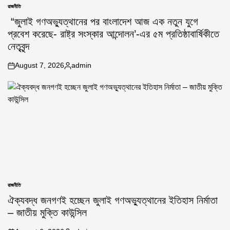
রাজনীতি
POSTED
IN
“জুলাই গণঅভ্যুত্থানের পর বাংলাদেশ আজ এক নতুন যুগে
প্রবেশ করেছে- রাষ্ট্র সংস্কার আন্দোলন’-এর ৫ম প্রতিষ্ঠাবার্ষিকীতে
নেতৃবৃন্দ
August 7, 2026
admin
on
Posted
by
রাজনীতি
POSTED
IN
ঐক্যবদ্ধ জনগণই হচ্ছেন জুলাই গণঅভ্যুত্থানের ইতিহাস নির্মাতা
– জাতীয় মুক্তি কাউন্সিল