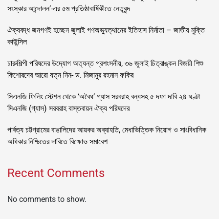
সংস্কার আন্দোলন’-এর ৫ম প্রতিষ্ঠাবার্ষিকীতে নেতৃবৃন্দ
ঐক্যবদ্ধ জনগণই হচ্ছেন জুলাই গণঅভ্যুত্থানের ইতিহাস নির্মাতা – জাতীয় মুক্তি
কাউন্সিল
চারুশিল্পী পরিষদের উদ্যোগ অত্যন্ত প্রশংসনীয়, ৩৬ জুলাই চিত্রাঙ্কন বিজয়ী শিশু
কিশোরদের আরো যত্ন নিন- ড. মিজানুর রহমান ফকির
সিএনজি ফিলিং স্টেশন থেকে ‘অবৈধ’ গ্যাস সরবরাহ বন্ধসহ ৫ দফা দাবি ২৪ ঘণ্টা
সিএনজি (গ্যাস) সরবরাহ বাস্তবায়ন ঐক্য পরিষদের
পার্বত্য চট্টগ্রামের বাঙালিদের আয়কর অব্যাহতি, মেধাভিত্তিক নিয়োগ ও সাংবিধানিক
অধিকার নিশ্চিতের দাবিতে বিক্ষোভ সমাবেশ
Recent Comments
No comments to show.