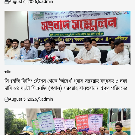
August 6, 2026
admin
on
Posted
by
জাতীয়
POSTED
IN
সিএনজি ফিলিং স্টেশন থেকে ‘অবৈধ’ গ্যাস সরবরাহ বন্ধসহ ৫ দফা
দাবি ২৪ ঘণ্টা সিএনজি (গ্যাস) সরবরাহ বাস্তবায়ন ঐক্য পরিষদের
August 5, 2026
admin
on
Posted
by