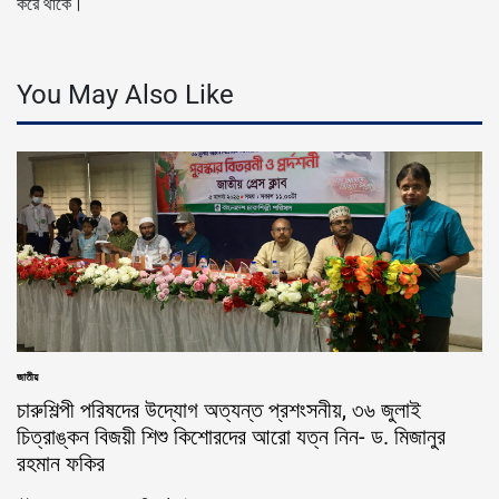
করে থাকে।
You May Also Like
জাতীয়
POSTED
IN
চারুশিল্পী পরিষদের উদ্যোগ অত্যন্ত প্রশংসনীয়, ৩৬ জুলাই
চিত্রাঙ্কন বিজয়ী শিশু কিশোরদের আরো যত্ন নিন- ড. মিজানুর
রহমান ফকির