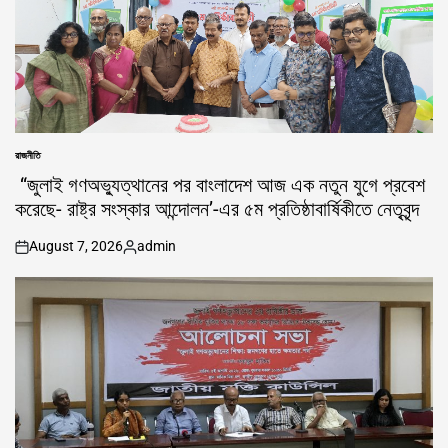
রাজনীতি
POSTED
IN
“জুলাই গণঅভ্যুত্থানের পর বাংলাদেশ আজ এক নতুন যুগে প্রবেশ
করেছে- রাষ্ট্র সংস্কার আন্দোলন’-এর ৫ম প্রতিষ্ঠাবার্ষিকীতে নেতৃবৃন্দ
August 7, 2026
admin
on
Posted
by