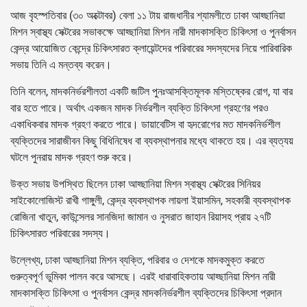
আজ বৃহস্পতিবার (৩০ অক্টোবর) বেলা ১১ টায় রাজধানীর শ্যামলীতে ঢাকা আহ্ছানিয়া
মিশন স্বাস্থ্য সেক্টরের সভাকক্ষে আহ্ছানিয়া মিশন নারী মাদকাসক্তি চিকিৎসা ও পুনর্বাসন
কেন্দ্র আয়োজিত কেন্দ্রে চিকিৎসারত ক্লায়েন্টদের পরিবারের সদস্যদের নিয়ে পারিবারিক
সভায় তিনি এ মন্তব্য করেন।
তিনি বলেন, মাদকনির্ভরশীলতা একটি জটিল পুনঃআসক্তিমূলক মস্তিষ্কের রোগ, যা বার
বার হতে পারে। অর্থাৎ একজন মাদক নির্ভরশীল ব্যক্তি চিকিৎসা গ্রহণের পরও
একাধিকবার মাদক গ্রহণ করতে পারে। ডায়াবেটিস বা হৃদরোগের মত মাদকনির্ভশীল
ব্যক্তিদের সারাজীবন কিছু বিধিনিষেধ বা ব্যবস্থাপনার মধ্যে থাকতে হয়। এর ব্যত্যয়
ঘটলে পুনরায় মাদক গ্রহণ শুরু করে।
উক্ত সভায় উপস্থিত ছিলেন ঢাকা আহ্ছানিয়া মিশন স্বাস্থ্য সেক্টরের সিনিয়র
সাইকোলোজিস্ট রাখী গাঙ্গুলী, কেন্দ্র ব্যবস্থাপক লায়লা ইয়াসমিন, সহকারী ব্যবস্থাপক
রোজিনা খাতুন, কাউন্সেলর সানজিদা জামান ও নুসরাত জাহান রিয়াসহ প্রায় ২৭টি
চিকিৎসারত পরিবারের সদস্য।
উল্লেখ্য, ঢাকা আহ্ছানিয়া মিশন ব্যক্তি, পরিবার ও দেশকে মাদকমুক্ত করতে
গুরুত্বপূর্ণ ভুমিকা পালন করে আসছে। এরই ধারাবাহিকতায় আহ্ছানিয়া মিশন নারী
মাদকাসক্তি চিকিৎসা ও পুনর্বাসন কেন্দ্র মাদকনির্ভরশীল ব্যক্তিদের চিকিৎসা প্রদান