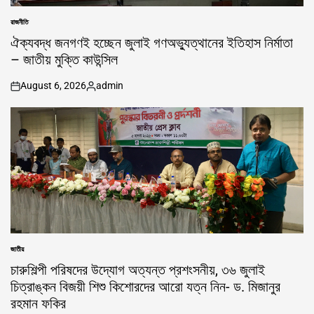
রাজনীতি
POSTED
IN
ঐক্যবদ্ধ জনগণই হচ্ছেন জুলাই গণঅভ্যুত্থানের ইতিহাস নির্মাতা
– জাতীয় মুক্তি কাউন্সিল
August 6, 2026
admin
on
Posted
by
জাতীয়
POSTED
IN
চারুশিল্পী পরিষদের উদ্যোগ অত্যন্ত প্রশংসনীয়, ৩৬ জুলাই
চিত্রাঙ্কন বিজয়ী শিশু কিশোরদের আরো যত্ন নিন- ড. মিজানুর
রহমান ফকির