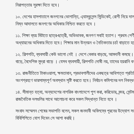
নিরাপত্তায় সুরক্ষা দিতে হবে।
১০. দেশের হাসপাতালে জনগনের ভোগান্তি, এ্যাম্বুলেন্স সিন্ডিকেট, রোগী নিয়ে দ
নিম্ন আদালতে জনগণের অধিকার নিশ্চিত করতে হবে ।
১১. শিক্ষা ব্যয় মিটাতে ছাত্র-ছাত্রী, অভিভাবক, জনগণ সবাই হতাশ। প্রথম শেণী থ
অধ্যায়নের অধিকার দিতে হবে। শিক্ষার মান উন্নয়ন ও নৈতিকতার চর্চা বাড়াতে হ
১২. শিল্পপতি, ব্যবসায়ী কেউ ভালো নেই । দেশে বেকার বাড়ছে, আমদানী কমছে। বিনি
বাড়ে, বৈদেশিক মুদ্রা বাড়ে । যেসব ব্যবসায়ী, শিল্পপতি দোষী নয়, তাদের হয়র
১৩. রাজনীতিতে টাকাওয়ালা, ক্ষমতাবান, প্রভাবশালীদের একছত্র আধিপত্ত প্রতি
অংশগ্রহণে ভারসাম্যপূর্ণ অবস্থান সৃষ্টি করতে হবে। নির্বাচন কমিশনের দল নিবন
১৪. সীমান্ত হত্যা, অন্যদেশের নাগরিক বাংলাদেশে পুশ করা, করিডোর, বন্দর, সেন্টমার
রাজনৈতিক দলগুলির সাথে আলোচনা করে সকল সিদ্ধান্ত নিতে হবে ।
সংবাদ সম্মেলন শেষের সভাপতি বলেন, সকল জনদাবী অবিলম্বে পূরনের উদ্যোগ সর
বিবিপিপিতে যোগ দিবেন সে আশা করছি।