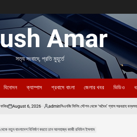
ush Amar
সত্য সংবাদে, প্রতি মুহূর্তে
বিনোদন
ক্যাম্পাস
প্রবাসে বাংলা
জেলার খবর
ভিডিও
ধ
 6, 2026
admin
সিএনজি ফিলিং স্টেশন থেকে ‘অবৈধ’ গ্যাস সরবরাহ বন্ধসহ ৫ দফা দাবি ২৪ ঘণ্
Posted
by
 থেকে নতুন বাংলাদেশ বিনির্মাণ করতে চান আলহাজ্ব কাজী রবিউল ইসলাম