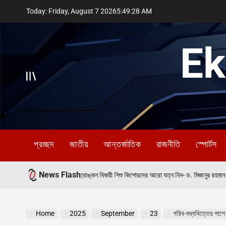
Skip
Today: Friday, August 7 2026
5
:
49
:
29
AM
to
content
Ek
প্রচ্ছদ
জাতীয়
আন্তর্জাতিক
রাজনীতি
স্পোর্টস
News Flash
August
নীয়, ৩৬ জুলাই চিত্রাঙ্কন বিজয়ী শিশু কিশোরদের আরো যত্ন নিন- ড. মিজানুর রহমান ফকির
on
Home
2025
September
23
গরিব-মধ্যবিত্তের পাশে