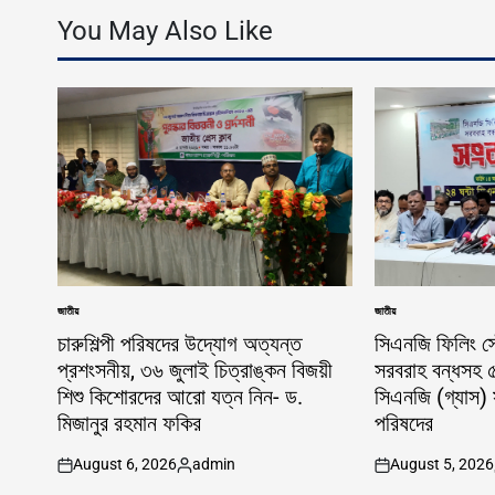
You May Also Like
জাতীয়
জাতীয়
POSTED
POSTED
IN
IN
চারুশিল্পী পরিষদের উদ্যোগ অত্যন্ত
সিএনজি ফিলিং স্
প্রশংসনীয়, ৩৬ জুলাই চিত্রাঙ্কন বিজয়ী
সরবরাহ বন্ধসহ ৫
শিশু কিশোরদের আরো যত্ন নিন- ড.
সিএনজি (গ্যাস) 
মিজানুর রহমান ফকির
পরিষদের
August 6, 2026
admin
August 5, 2026
on
Posted
on