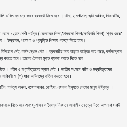
ালালি অবিলম্বে বন্ধ করার ব্যবস্থা নিতে হবে । থানা, হাসপাতাল, ভূমি অফিস, বিআরটিএ,
েকে ১২তম শেণী পর্যন্ত ( জেনারেল শিক্ষা/মাদ্রাসা শিক্ষা/কারিগরি শিক্ষা) ‘শূণ্য খরচে’
বে । উদ্ভাবন, গবেষণা ও প্রযুক্তি শিক্ষায় গরুত্ব দিতে হবে।
য়োগ নেই, কর্মসংস্থান নেই । ব্যবসায়ীর আয় বাড়লে রাষ্ট্রের আয় বাড়ে, কর্মসংস্থান
ানি বন্ধ করতে হবে। তাদের টেনশন মুক্ত ব্যবসা করতে দিতে হবে
ষ্ঠিত । গরীব ও মধ্যবিত্তদের স্থান নেই । জাতীয় সংসদে গরীব ও মধ্যবিত্তদের
্ধন শর্তাবলী १ (গ) ধারা অবিলম্বে বাতিল করতে হবে।
্টিন, পার্বত্য অঞ্চল, বঙ্গোপসাগর, রোহিঙ্গা, এসকল ইস্যুতে দেশের মানুষ উদ্বিগ্ন ।
কারকে নিতে হবে এবং সু-শাসন ও বৈষম্য নিরসনে আগামীর নেতৃত্ব দিতে আপনারা সবাই