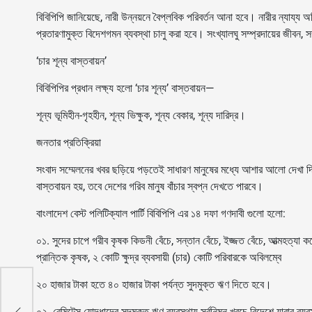
বিবিপিপি জানিয়েছে, নারী উন্নয়নে বৈপ্লবিক পরিবর্তন আনা হবে। নারীর ন্যায্য 
প্রতারণামুক্ত বিদেশগমন ব্যবস্থা চালু করা হবে। সংখ্যালঘু সম্প্রদায়ের জীবন, স
‘চার শূন্য বাস্তবায়ন’
বিবিপিপির প্রধান লক্ষ্য হলো ‘চার শূন্য’ বাস্তবায়ন—
শূন্য ভূমিহীন-গৃহহীন, শূন্য ভিক্ষুক, শূন্য বেকার, শূন্য দারিদ্র।
জনতার প্রতিক্রিয়া
সংবাদ সম্মেলনের খবর ছড়িয়ে পড়তেই সাধারণ মানুষের মধ্যে আশার আলো দেখা 
বাস্তবায়ন হয়, তবে দেশের গরিব মানুষ বাঁচার স্বপ্ন দেখতে পারবে।
বাংলাদেশ বেস্ট পলিটিক্যাল পার্টি বিবিপিপি এর ১৪ দফা গণদাবী গুলো হলো:
০১. সুদের চাপে গরীব কৃষক কিডনী বেঁচে, সন্তান বেঁচে, ইজ্জত বেঁচে, আত্মহত্
প্রান্তিক কৃষক, ২ কোটি ক্ষুদ্র ব্যবসায়ী (চার) কোটি পরিবারকে অবিলম্বে
২০ হাজার টাকা হতে ৪০ হাজার টাকা পর্যন্ত সুদমুক্ত ঋণ দিতে হবে।
রিতা
০২. রেমিটেন্স যোদ্ধাদের সুদমুক্ত ঋণ ব্যবস্থায় সর্বনিম্ন খরচে বিদেশে যাবার ব