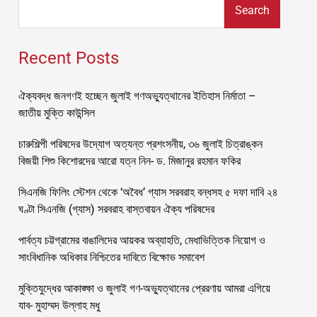
Search
Recent Posts
ঐক্যবদ্ধ জনগণই হচ্ছেন জুলাই গণঅভ্যুত্থানের ইতিহাস নির্মাতা –
জাতীয় মুক্তি কাউন্সিল
চারুশিল্পী পরিষদের উদ্যোগ অত্যন্ত প্রশংসনীয়, ৩৬ জুলাই চিত্রাঙ্কন
বিজয়ী শিশু কিশোরদের আরো যত্ন নিন- ড. মিজানুর রহমান ফকির
সিএনজি ফিলিং স্টেশন থেকে ‘অবৈধ’ গ্যাস সরবরাহ বন্ধসহ ৫ দফা দাবি ২৪
ঘণ্টা সিএনজি (গ্যাস) সরবরাহ বাস্তবায়ন ঐক্য পরিষদের
পার্বত্য চট্টগ্রামের বাঙালিদের আয়কর অব্যাহতি, মেধাভিত্তিক নিয়োগ ও
সাংবিধানিক অধিকার নিশ্চিতের দাবিতে বিক্ষোভ সমাবেশ
মুক্তিযুদ্ধের আকাঙ্ক্ষা ও জুলাই গণ-অভ্যুত্থানের প্রেরণায় আমরা এগিয়ে
যাব- মুহাম্মদ উল্লাহ মধু