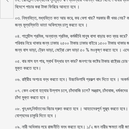
বিদেশে পাচার করা টাকা ফিরিয়ে আনতে হবে ।
০৩. নিম্নবিত্ত, মধ্যবিত্ত কত আয় করে, কয় বেলা খায়? সরকার কী খবর নেয়? ক
জন্য মূল্যস্ফিতি ভাতা অবিলম্বে চালু করতে হবে ।
০৪. গার্মেন্টস শ্রমিক, অন্যান্য শ্রমিক, কর্মজীবি মানুষ বাসা বাড়ায় কত ব্যয়
পরিবার নিয়ে থাকার জন্য ঢাকায় ২৫০০ টাকায় ঢাকার বাইরে ১৫০০ টাকায় থাকার জন
জন্য বাস ভাড়া, ট্রেন ভাড়া, মেট্রো রেল ভাড়া ৫০ % মওকৃষ্ণ করতে হবে । এদ
০৫. বার মাস হল পার, স্বার্থ উদ্ধার হল কার? জনগণের কষ্টের টাকায় রাষ্ট্রে
মুক্ত করতে হবে।
০৬. রাষ্ট্রীয় অপচয় বন্ধ করতে হবে। উচ্চাভিলাষি প্রকল্প বাদ দিতে হবে । অকর্
০৭. কেন এখনো হত্যার উল্লাস চলে, চাঁদাবাজি চলে? সন্ত্রাস, চাঁদাবাজ, ধর্ষকদে
চাঁদা মুক্ত করতে হবে ।
০৮. খুন,গুম,নির্যাতনের বিচার দ্রুত করতে হবে । আহতদেরপূর্ন সুস্থ্য করতে 
যোগ্যদের চাকুরি দিতে হবে ।
০৯. নারী অধিকার লয়ে রাজনীতি বন্ধ করতে হবে। ১/২ জন নারীর ক্ষমতা নারী জাতীর