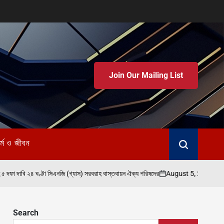
Join Our Mailing List
র্ম ও জীবন
August 5, 2026
admin
টা সিএনজি (গ্যাস) সরবরাহ বাস্তবায়ন ঐক্য পরিষদের
পার্বত্য 
on
Posted
by
Search