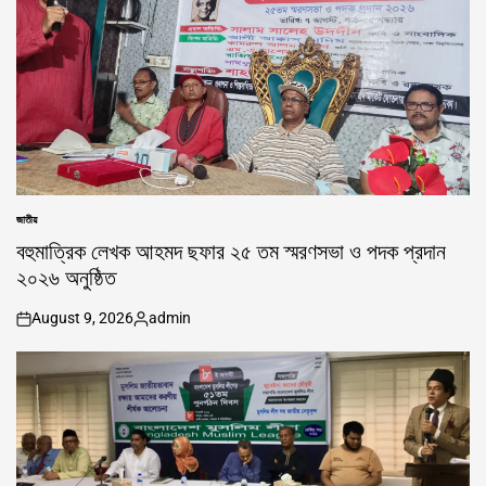
জাতীয়
POSTED
IN
বহুমাত্রিক লেখক আহমদ ছফার ২৫ তম স্মরণসভা ও পদক প্রদান
২০২৬ অনুষ্ঠিত
August 9, 2026
admin
on
Posted
by