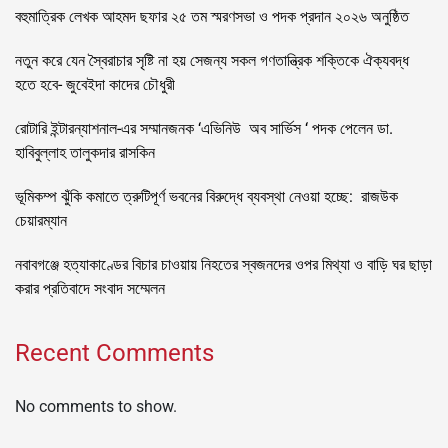
বহুমাত্রিক লেখক আহমদ ছফার ২৫ তম স্মরণসভা ও পদক প্রদান ২০২৬ অনুষ্ঠিত
নতুন করে যেন স্বৈরাচার সৃষ্টি না হয় সেজন্য সকল গণতান্ত্রিক শক্তিকে ঐক্যবদ্ধ
হতে হবে- জুবেইদা কাদের চৌধুরী
রোটারি ইন্টারন্যাশনাল-এর সম্মানজনক ‘এভিনিউ অব সার্ভিস ‘ পদক পেলেন ডা.
হাবিবুল্লাহ তালুকদার রাসকিন
ভূমিকম্প ঝুঁকি কমাতে ত্রুটিপূর্ণ ভবনের বিরুদ্ধে ব্যবস্থা নেওয়া হচ্ছে: রাজউক
চেয়ারম্যান
নবাবগঞ্জে হত্যাকাণ্ডের বিচার চাওয়ায় নিহতের স্বজনদের ওপর মিথ্যা ও বাড়ি ঘর ছাড়া
করার প্রতিবাদে সংবাদ সম্মেলন
Recent Comments
No comments to show.