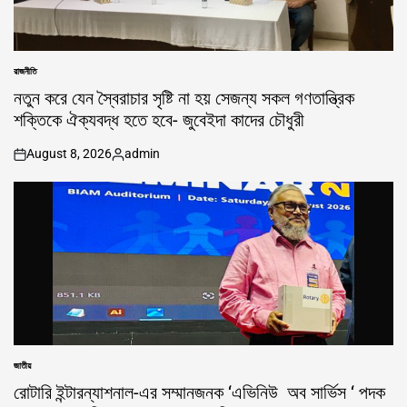
রাজনীতি
POSTED
IN
নতুন করে যেন স্বৈরাচার সৃষ্টি না হয় সেজন্য সকল গণতান্ত্রিক
শক্তিকে ঐক্যবদ্ধ হতে হবে- জুবেইদা কাদের চৌধুরী
August 8, 2026
admin
on
Posted
by
জাতীয়
POSTED
IN
রোটারি ইন্টারন্যাশনাল-এর সম্মানজনক ‘এভিনিউ অব সার্ভিস ‘ পদক