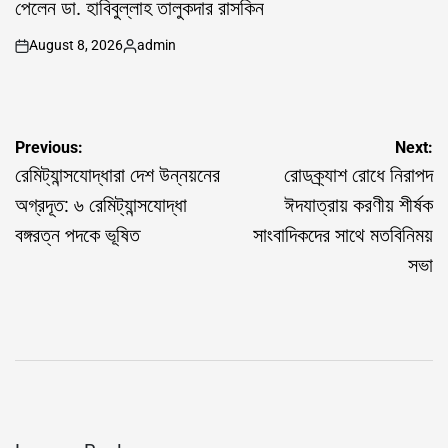
পেলেন ডা. হাবিবুল্লাহ তালুকদার রাসকিন
August 8, 2026
admin
on
Posted
by
Post
Previous:
Next:
navigation
রেমিট্যান্সযোদ্ধারা দেশ উন্নয়নের
রোডক্র্যাশ রোধে নিরাপদ
অগ্রদূত: ৬ রেমিট্যান্সযোদ্ধা
ঈদযাত্রায় করণীয় শীর্ষক
বঙ্গরত্ন পদকে ভূষিত
সাংবাদিকদের সাথে মতবিনিময়
সভা