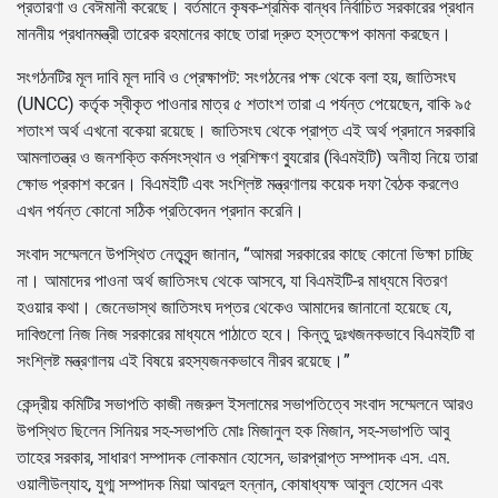
প্রতারণা ও বেঈমানী করেছে। বর্তমানে কৃষক-শ্রমিক বান্ধব নির্বাচিত সরকারের প্রধান
মাননীয় প্রধানমন্ত্রী তারেক রহমানের কাছে তারা দ্রুত হস্তক্ষেপ কামনা করছেন।
সংগঠনটির মূল দাবি মূল দাবি ও প্রেক্ষাপট: সংগঠনের পক্ষ থেকে বলা হয়, জাতিসংঘ
(UNCC) কর্তৃক স্বীকৃত পাওনার মাত্র ৫ শতাংশ তারা এ পর্যন্ত পেয়েছেন, বাকি ৯৫
শতাংশ অর্থ এখনো বকেয়া রয়েছে। জাতিসংঘ থেকে প্রাপ্ত এই অর্থ প্রদানে সরকারি
আমলাতন্ত্র ও জনশক্তি কর্মসংস্থান ও প্রশিক্ষণ ব্যুরোর (বিএমইটি) অনীহা নিয়ে তারা
ক্ষোভ প্রকাশ করেন। বিএমইটি এবং সংশ্লিষ্ট মন্ত্রণালয় কয়েক দফা বৈঠক করলেও
এখন পর্যন্ত কোনো সঠিক প্রতিবেদন প্রদান করেনি।
সংবাদ সম্মেলনে উপস্থিত নেতৃবৃন্দ জানান, “আমরা সরকারের কাছে কোনো ভিক্ষা চাচ্ছি
না। আমাদের পাওনা অর্থ জাতিসংঘ থেকে আসবে, যা বিএমইটি-র মাধ্যমে বিতরণ
হওয়ার কথা। জেনেভাস্থ জাতিসংঘ দপ্তর থেকেও আমাদের জানানো হয়েছে যে,
দাবিগুলো নিজ নিজ সরকারের মাধ্যমে পাঠাতে হবে। কিন্তু দুঃখজনকভাবে বিএমইটি বা
সংশ্লিষ্ট মন্ত্রণালয় এই বিষয়ে রহস্যজনকভাবে নীরব রয়েছে।”
কেন্দ্রীয় কমিটির সভাপতি কাজী নজরুল ইসলামের সভাপতিত্বে সংবাদ সম্মেলনে আরও
উপস্থিত ছিলেন সিনিয়র সহ-সভাপতি মোঃ মিজানুল হক মিজান, সহ-সভাপতি আবু
তাহের সরকার, সাধারণ সম্পাদক লোকমান হোসেন, ভারপ্রাপ্ত সম্পাদক এস. এম.
ওয়ালীউল্যাহ, যুগ্ম সম্পাদক মিয়া আবদুল হন্নান, কোষাধ্যক্ষ আবুল হোসেন এবং