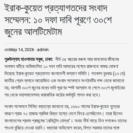
IN
ইরাক-কুয়েত প্রত্যাগতদের সংবাদ
সম্মেলন: ১০ দফা দাবি পূরণে ৩০শে
জুনের আলটিমেটাম
on
May 14, 2026
admin
নুরুউল্লাহ হাওলাদার সবুজ, ঢাকা:
দীর্ঘ ৩৫ বছরের বঞ্চনা আর মানবেতর জীবনের
অবসান ঘটিয়ে অমিমাংসিত ১০ দফা দাবি আদায়ের লক্ষ্যে রাজপথে নামার ঘোষণা
দিয়েছে ইরাক-কুয়েত প্রত্যাগত বাংলাদেশী কল্যাণ সমিতি। গতকাল বুধবার (১৩ মে)
জাতীয় প্রেস ক্লাবে আয়োজিত এক সংবাদ সম্মেলনে সংগঠনটির পক্ষ থেকে জানানো
হয়, আগামী ৩০শে জুনের মধ্যে দাবি পূরণের স্পষ্ট আশ্বাস না পেলে ৩০শে জুলাইয়ের
পর থেকে মহাসমাবেশসহ ধারাবাহিক কঠোর কর্মসূচি পালন করা হবে।
সংবাদ সম্মেলনে লিখিত বক্তব্যে জানানো হয়, ১৯৯০ সালের ইরাক-কুয়েত যুদ্ধের
কারণে প্রায় ৭২ হাজার শ্রমিক রিক্ত হস্তে দেশে ফিরে এসেছিলেন। তারা ছিলেন
বাংলাদেশের প্রথম প্রজন্মের ‘রেমিটেন্স যোদ্ধা’। অথচ দীর্ঘ সাড়ে তিন দশকেও তাদের
পাওনা বুঝিয়ে দেওয়া হয়নি। বক্তারা অভিযোগ করেন, বিগত সরকার তাদের সঙ্গে