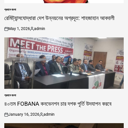
প্রবাসে বাংলা
POSTED
IN
রেমিট্যান্সযোদ্ধারা দেশ উন্নয়নের অগ্রদূত: শাহজাহান আবদালী
May 1, 2026
admin
on
Posted
by
প্রবাসে বাংলা
POSTED
IN
৪০তম FOBANA কনভেনশন চার দশক পূর্তি উদযাপন করবে
January 16, 2026
admin
on
Posted
by